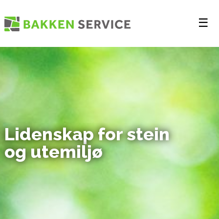
☰
Lidenskap for stein
og utemiljø