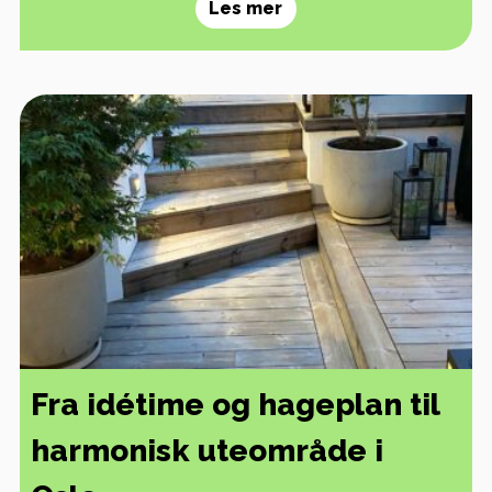
Les mer
Fra idétime og hageplan til
harmonisk uteområde i